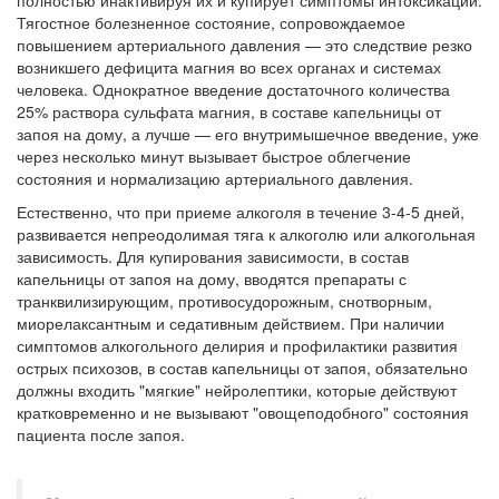
полностью инактивируя их и купирует симптомы интоксикации.
Тягостное болезненное состояние, сопровождаемое
повышением артериального давления — это следствие резко
возникшего дефицита магния во всех органах и системах
человека. Однократное введение достаточного количества
25% раствора сульфата магния, в составе капельницы от
запоя на дому, а лучше — его внутримышечное введение, уже
через несколько минут вызывает быстрое облегчение
состояния и нормализацию артериального давления.
Естественно, что при приеме алкоголя в течение 3-4-5 дней,
развивается непреодолимая тяга к алкоголю или алкогольная
зависимость. Для купирования зависимости, в состав
капельницы от запоя на дому, вводятся препараты с
транквилизирующим, противосудорожным, снотворным,
миорелаксантным и седативным действием. При наличии
симптомов алкогольного делирия и профилактики развития
острых психозов, в состав капельницы от запоя, обязательно
должны входить "мягкие" нейролептики, которые действуют
кратковременно и не вызывают "овощеподобного" состояния
пациента после запоя.